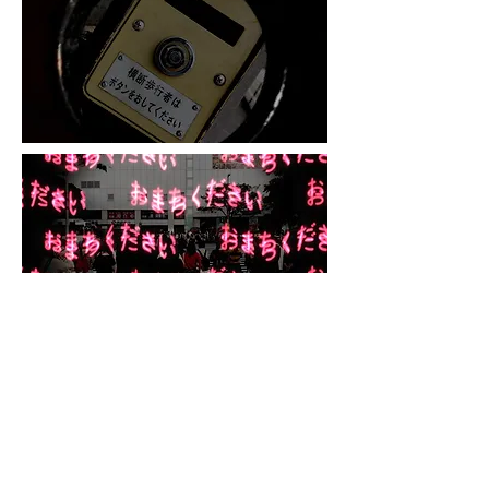
変形、または押されること (2017)
Movie
Reiya Muraoka
Takeshi Sakemi
Back